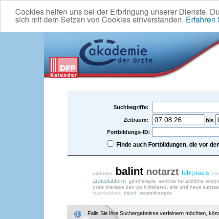
Cookies helfen uns bei der Erbringung unserer Dienste. D
sich mit dem Setzen von Cookies einverstanden.
Erfahren
Suchbegriffe:
Zeitraum:
bis
Fortbildungs-ID:
Finde auch Fortbildungen, die vor 
balint
notarzt
lehrpraxis
diabetes
häm
ärzteplattform
gentherapie
seminar für ärztliche lehrpr
orale therapie des typ ii diabetes, alte und neue subst
eisen
neuraltherapie
hyperkaliämie
Falls Sie Ihre Suchergebnisse verfeinern möchten, könne