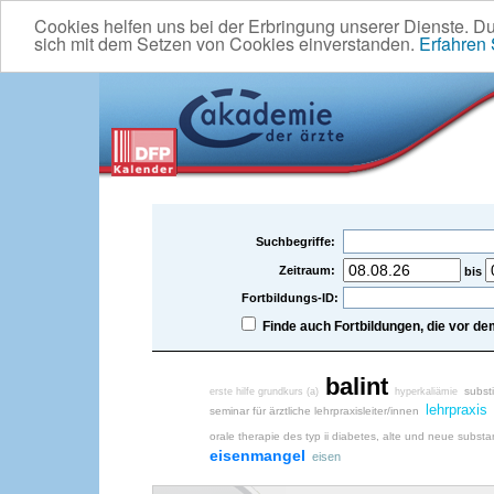
Cookies helfen uns bei der Erbringung unserer Dienste. D
sich mit dem Setzen von Cookies einverstanden.
Erfahren
Suchbegriffe:
Zeitraum:
bis
Fortbildungs-ID:
Finde auch Fortbildungen, die vor 
balint
substi
erste hilfe grundkurs (a)
hyperkaliämie
lehrpraxis
seminar für ärztliche lehrpraxisleiter/innen
orale therapie des typ ii diabetes, alte und neue subst
eisenmangel
eisen