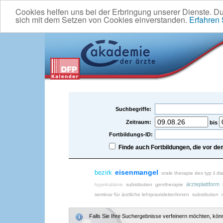
Cookies helfen uns bei der Erbringung unserer Dienste. D
sich mit dem Setzen von Cookies einverstanden.
Erfahren
Suchbegriffe:
Zeitraum:
bis
Fortbildungs-ID:
Finde auch Fortbildungen, die vor 
eisenmangel
bezirk
orale therapie des typ ii 
ärzteplattform
substitution
gentherapie
hyperkaliämie
seminar für ärztliche lehrpraxisleiter/innen
substitution
Falls Sie Ihre Suchergebnisse verfeinern möchten, könne