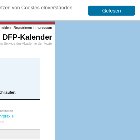
etzen von Cookies einverstanden.
Gelesen
melden
|
Registrieren
|
Impressum
DFP-Kalender
in Service der
Akademie der Ärzte
h laufen.
bstitution
hrpraxis
 (a)