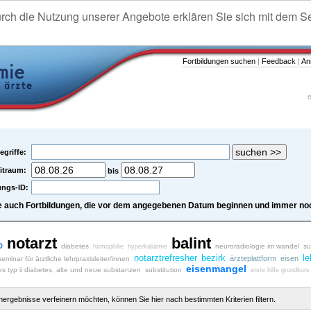
urch die Nutzung unserer Angebote erklären Sie sich mit dem S
Fortbildungen suchen
|
Feedback
|
An
e
egriffe:
itraum:
bis
ungs-ID:
e auch Fortbildungen, die vor dem angegebenen Datum beginnen und immer noc
notarzt
balint
b
diabetes
neuroradiologie im wandel
su
hämophilie
hyperkaliämie
notarztrefresher
bezirk
le
ärzteplattform
eisen
seminar für ärztliche lehrpraxisleiter/innen
eisenmangel
es typ ii diabetes, alte und neue substanzen
substitution
erste hilfe grundkurs
chergebnisse verfeinern möchten, können Sie hier nach bestimmten Kriterien filtern.