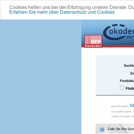
Cookies helfen uns bei der Erbringung unserer Dienste. D
Erfahren Sie mehr über Datenschutz und Cookies
Suchb
Ze
Fortbild
Find
fi
gentherapie
neuraltherapie
orale therapie d
Falls Sie Ihre Su