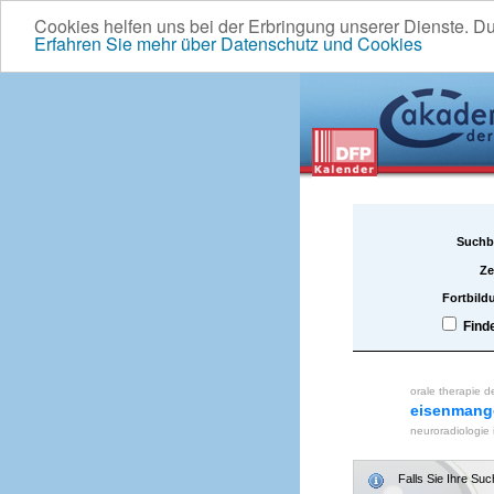
Cookies helfen uns bei der Erbringung unserer Dienste. D
Erfahren Sie mehr über Datenschutz und Cookies
Suchb
Ze
Fortbild
Find
orale therapie d
eisenmang
neuroradiologie
Falls Sie Ihre Su