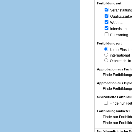
Fortbildungsart
Veranstaltun
Qualitätszirke
Webinar
Intervision
E-Learning
Fortbildungsort
keine Einsch
international
Österreich
: in
Approbation aus Fach
Finde Fortbildung
Approbation aus Diplo
Finde Fortbildung
akkreditierte Fortbild
Finde nur For
Fortbildungsanbieter
Finde nur Fortbil
Finde nur Fortbil
Notfallmedizinische F