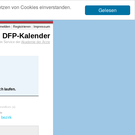
etzen von Cookies einverstanden.
Gelesen
melden
|
Registrieren
|
Impressum
DFP-Kalender
in Service der
Akademie der Ärzte
h laufen.
grundkurs (a)
ie
bezirk