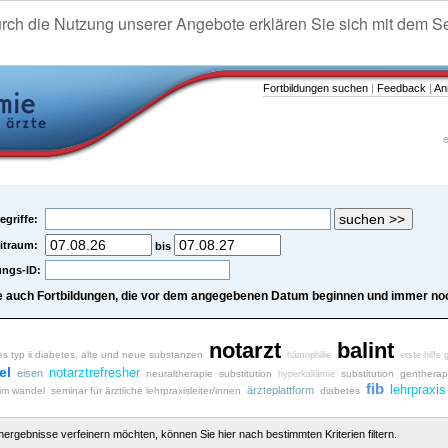
urch die Nutzung unserer Angebote erklären Sie sich mit dem S
Fortbildungen suchen
|
Feedback
|
An
e
egriffe:
itraum:
bis
ungs-ID:
e auch Fortbildungen, die vor dem angegebenen Datum beginnen und immer noc
notarzt
balint
es typ ii diabetes, alte und neue substanzen
hämophilie
erste hilfe 
el
notarztrefresher
eisen
neuraltherapie
substitution
substitution
gentherap
hyperkaliämie
fib
lehrpraxis
ärzteplattform
 im wandel
seminar für ärztliche lehrpraxisleiter/innen
diabetes
chergebnisse verfeinern möchten, können Sie hier nach bestimmten Kriterien filtern.