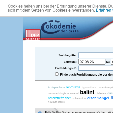
Cookies helfen uns bei der Erbringung unserer Dienste. D
sich mit dem Setzen von Cookies einverstanden.
Erfahren
Suchbegriffe:
Zeitraum:
bis
Fortbildungs-ID:
Finde auch Fortbildungen, die vor 
lehrpraxis
ärzteplattform
orale therap
hyperkaliämie
balint
eise
neuroradiologie im wandel
diabetes
f
eisenmangel
notarztrefresher
substitution
neuraltherapie
Falls Sie Ihre Suchergebnisse verfeinern möchten, könne