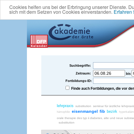
Cookies helfen uns bei der Erbringung unserer Dienste. D
sich mit dem Setzen von Cookies einverstanden.
Erfahren
Suchbegriffe:
Zeitraum:
bis
Fortbildungs-ID:
Finde auch Fortbildungen, die vor 
lehrpraxis
substitution
seminar für ärztliche lehrpraxi
eisenmangel
fib
bezirk
hämophilie
hyperkaliäm
orale therapie des typ ii diabetes, alte und neue subst
substitution