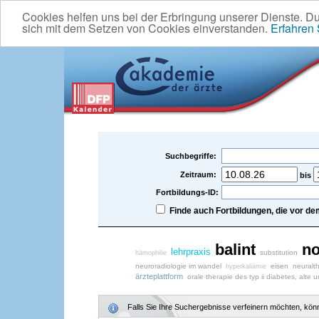
Cookies helfen uns bei der Erbringung unserer Dienste. D
sich mit dem Setzen von Cookies einverstanden.
Erfahren
Suchbegriffe:
Zeitraum:
bis
Fortbildungs-ID:
Finde auch Fortbildungen, die vor 
balint
no
lehrpraxis
substitution
hämophilie
neuroradiologie im wandel
eisen
neuralt
hyperkaliämie
ärzteplattform
orale therapie des typ ii diabetes, alt
Falls Sie Ihre Suchergebnisse verfeinern möchten, könne