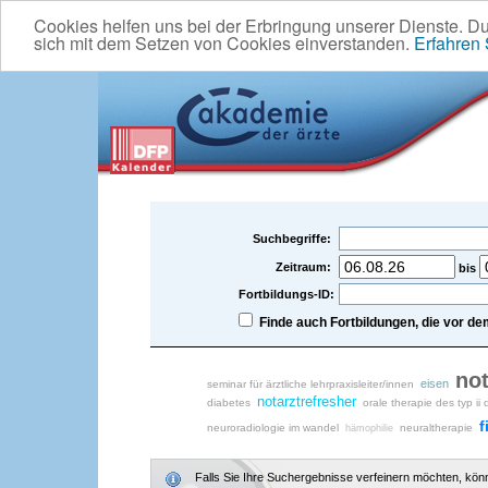
Cookies helfen uns bei der Erbringung unserer Dienste. D
sich mit dem Setzen von Cookies einverstanden.
Erfahren
Suchbegriffe:
Zeitraum:
bis
Fortbildungs-ID:
Finde auch Fortbildungen, die vor 
not
eisen
seminar für ärztliche lehrpraxisleiter/innen
notarztrefresher
diabetes
orale therapie des typ i
f
neuroradiologie im wandel
neuraltherapie
hämophilie
Falls Sie Ihre Suchergebnisse verfeinern möchten, könne