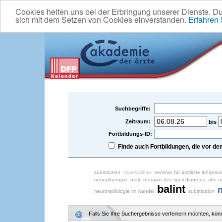
Cookies helfen uns bei der Erbringung unserer Dienste. D
sich mit dem Setzen von Cookies einverstanden.
Erfahren
Suchbegriffe:
Zeitraum:
bis
Fortbildungs-ID:
Finde auch Fortbildungen, die vor 
substitution
seminar für ärztliche lehrpraxi
hyperkaliämie
neuraltherapie
orale therapie des typ ii diabetes, alt
balint
n
neuroradiologie im wandel
substitution
Falls Sie Ihre Suchergebnisse verfeinern möchten, könne