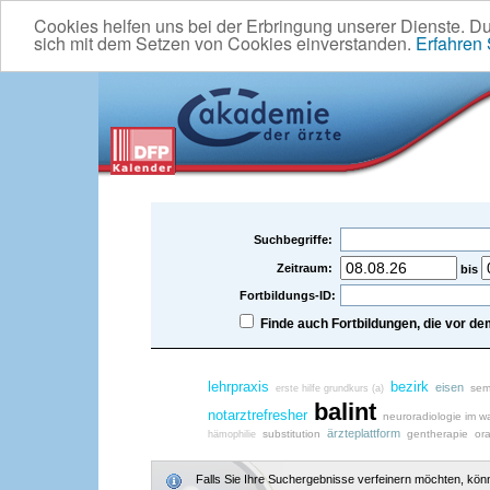
Cookies helfen uns bei der Erbringung unserer Dienste. D
sich mit dem Setzen von Cookies einverstanden.
Erfahren
Suchbegriffe:
Zeitraum:
bis
Fortbildungs-ID:
Finde auch Fortbildungen, die vor 
lehrpraxis
bezirk
eisen
semi
erste hilfe grundkurs (a)
balint
notarztrefresher
neuroradiologie im w
ärzteplattform
substitution
gentherapie
ora
hämophilie
Falls Sie Ihre Suchergebnisse verfeinern möchten, könne