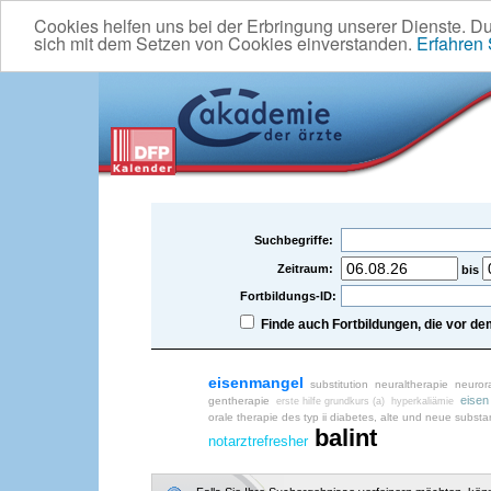
Cookies helfen uns bei der Erbringung unserer Dienste. D
sich mit dem Setzen von Cookies einverstanden.
Erfahren
Suchbegriffe:
Zeitraum:
bis
Fortbildungs-ID:
Finde auch Fortbildungen, die vor 
eisenmangel
substitution
neuraltherapie
neuror
eisen
gentherapie
erste hilfe grundkurs (a)
hyperkaliämie
orale therapie des typ ii diabetes, alte und neue subst
balint
notarztrefresher