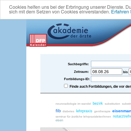
Cookies helfen uns bei der Erbringung unserer Dienste. D
sich mit dem Setzen von Cookies einverstanden.
Erfahren
Suchbegriffe:
Zeitraum:
bis
Fortbildungs-ID:
Finde auch Fortbildungen, die vor 
bezirk
neuroradiologie im wandel
substitution
substit
fib
eisenman
lehrpraxis
diabetes
gentherapie
notarztref
seminar für ärztliche lehrpraxisleiter/innen
eisen