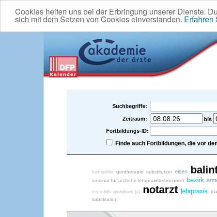
Cookies helfen uns bei der Erbringung unserer Dienste. D
sich mit dem Setzen von Cookies einverstanden.
Erfahren
Suchbegriffe:
Zeitraum:
bis
Fortbildungs-ID:
Finde auch Fortbildungen, die vor 
balin
eisen
gentherapie
substitution
hämophilie
bezirk
ärzt
seminar für ärztliche lehrpraxisleiter/innen
notarzt
lehrpraxis
di
erste hilfe grundkurs (a)
substitution