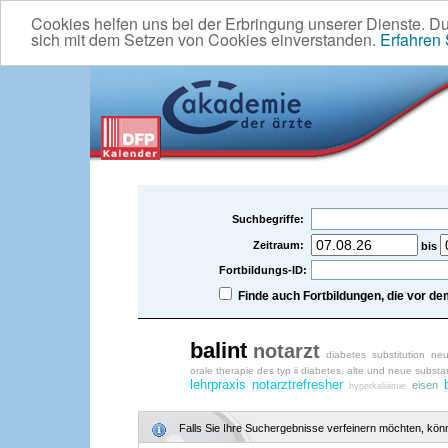
Cookies helfen uns bei der Erbringung unserer Dienste. D
sich mit dem Setzen von Cookies einverstanden.
Erfahren
Suchbegriffe:
Zeitraum:
bis
Fortbildungs-ID:
Finde auch Fortbildungen, die vor 
balint
notarzt
diabetes
substitution
neu
orale therapie des typ ii diabetes, alte und neue subst
lehrpraxis
notarztrefresher
eisen
hyperkaliämie
Falls Sie Ihre Suchergebnisse verfeinern möchten, könne