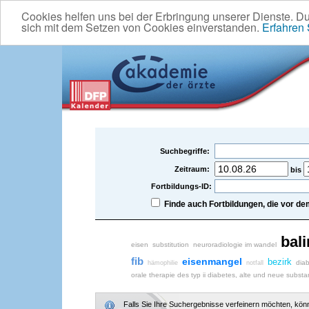
Cookies helfen uns bei der Erbringung unserer Dienste. D
sich mit dem Setzen von Cookies einverstanden.
Erfahren
Suchbegriffe:
Zeitraum:
bis
Fortbildungs-ID:
Finde auch Fortbildungen, die vor 
bali
eisen
substitution
neuroradiologie im wandel
fib
eisenmangel
bezirk
dia
hämophilie
notfall
orale therapie des typ ii diabetes, alte und neue subst
Falls Sie Ihre Suchergebnisse verfeinern möchten, könne