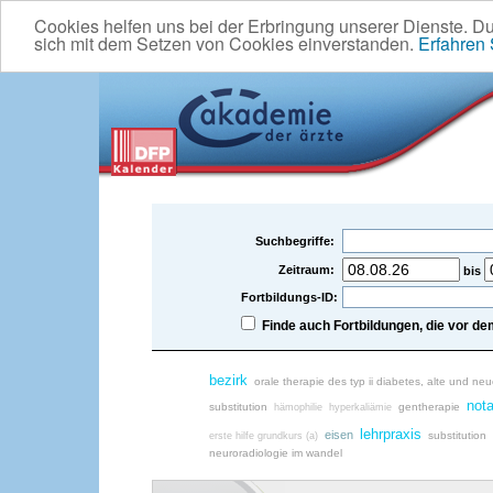
Cookies helfen uns bei der Erbringung unserer Dienste. D
sich mit dem Setzen von Cookies einverstanden.
Erfahren
Suchbegriffe:
Zeitraum:
bis
Fortbildungs-ID:
Finde auch Fortbildungen, die vor 
bezirk
orale therapie des typ ii diabetes, alte und n
nota
substitution
gentherapie
hämophilie
hyperkaliämie
lehrpraxis
eisen
substitution
erste hilfe grundkurs (a)
neuroradiologie im wandel