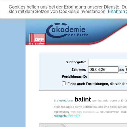
Cookies helfen uns bei der Erbringung unserer Dienste. D
sich mit dem Setzen von Cookies einverstanden.
Erfahren
Suchbegriffe:
Zeitraum:
bis
Fortbildungs-ID:
Finde auch Fortbildungen, die vor 
balint
ärzteplattform
gentherapie
seminar für ä
orale therapie des typ ii diabetes, alte und neue subst
substitution
neuraltherapie
diab
erste hilfe grundkurs (a)
notarztrefresher