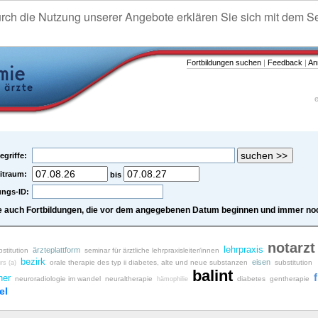
urch die Nutzung unserer Angebote erklären Sie sich mit dem S
Fortbildungen suchen
|
Feedback
|
An
e
egriffe:
itraum:
bis
ungs-ID:
e auch Fortbildungen, die vor dem angegebenen Datum beginnen und immer noc
notarzt
lehrpraxis
ärzteplattform
bstitution
seminar für ärztliche lehrpraxisleiter/innen
bezirk
eisen
orale therapie des typ ii diabetes, alte und neue substanzen
substitution
rs (a)
balint
f
her
neuroradiologie im wandel
neuraltherapie
diabetes
gentherapie
hämophilie
el