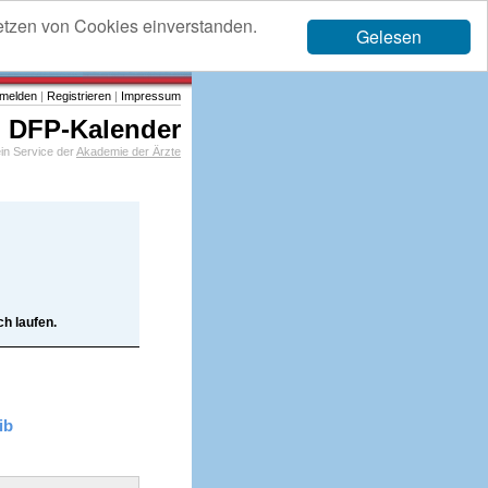
etzen von Cookies einverstanden.
Gelesen
melden
|
Registrieren
|
Impressum
DFP-Kalender
in Service der
Akademie der Ärzte
h laufen.
ib