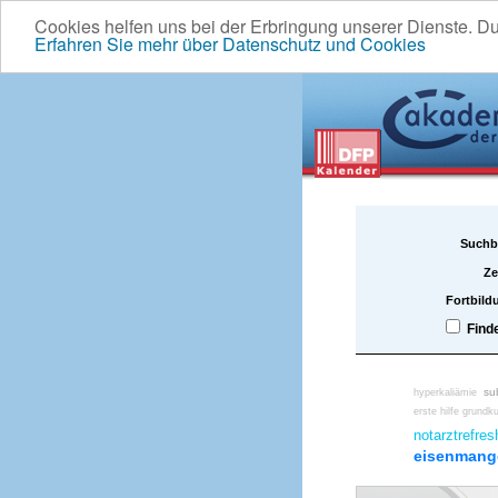
Cookies helfen uns bei der Erbringung unserer Dienste. D
Erfahren Sie mehr über Datenschutz und Cookies
Suchb
Ze
Fortbild
Find
su
hyperkaliämie
erste hilfe grundku
notarztrefres
eisenmang