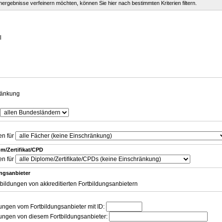
chergebnisse verfeinern möchten, können Sie hier nach bestimmten Kriterien filtern.
g
l
ränkung
en für
m/Zertifikat/CPD
en für
ungsanbieter
tbildungen von akkreditierten Fortbildungsanbietern
dungen vom Fortbildungsanbieter mit ID:
dungen von diesem Fortbildungsanbieter: