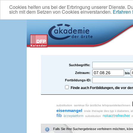
Cookies helfen uns bei der Erbringung unserer Dienste. D
sich mit dem Setzen von Cookies einverstanden.
Erfahren
Suchbegriffe:
Zeitraum:
bis
Fortbildungs-ID:
Finde auch Fortbildungen, die vor 
substitution
seminar für ärztliche lehrpraxisleiter/innen
eisenmangel
orale therapie des typ ii diabetes,
fib
notarztrefresher
ärzteplattform
substitution
n
Falls Sie Ihre Suchergebnisse verfeinern möchten, könne