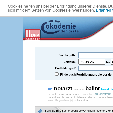
Cookies helfen uns bei der Erbringung unserer Dienste. D
sich mit dem Setzen von Cookies einverstanden.
Erfahren
Suchbegriffe:
Zeitraum:
bis
Fortbildungs-ID:
Finde auch Fortbildungen, die vor 
notarzt
balint
fib
bezirk
l
diabetes
ärzteplattform
neuraltherapie
gentherapie
hämophilie
orale therapie des typ ii diabetes, alte und neue subst
substitution
erste hilfe grundkurs (a)
Falls Sie Ihre Suchergebnisse verfeinern möchten, könne