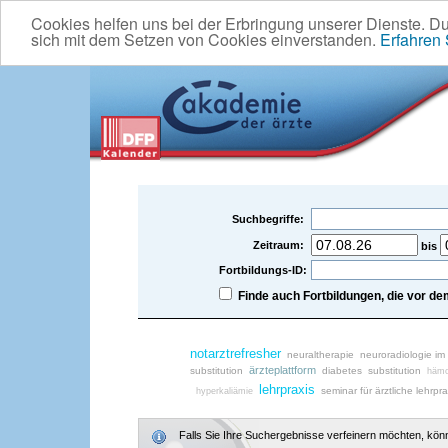
Cookies helfen uns bei der Erbringung unserer Dienste. D
sich mit dem Setzen von Cookies einverstanden.
Erfahren
Suchbegriffe:
Zeitraum:
bis
Fortbildungs-ID:
Finde auch Fortbildungen, die vor 
notarztrefresher
neuraltherapie
neuroradiologie im
ärzteplattform
substitution
diabetes
substitution
hämo
lehrpraxis
seminar für ärztliche lehrpra
hyperkaliämie
Falls Sie Ihre Suchergebnisse verfeinern möchten, könne