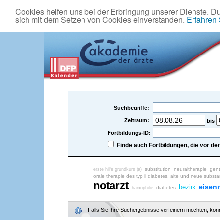
Cookies helfen uns bei der Erbringung unserer Dienste. D
sich mit dem Setzen von Cookies einverstanden.
Erfahren
Suchbegriffe:
Zeitraum:
bis
Fortbildungs-ID:
Finde auch Fortbildungen, die vor 
substitution
neuraltherapie
gent
erste hilfe grundkurs (a)
orale therapie des typ ii diabetes, alte und neue subst
notarzt
eisen
bezirk
diabetes
hämophilie
Falls Sie Ihre Suchergebnisse verfeinern möchten, könne