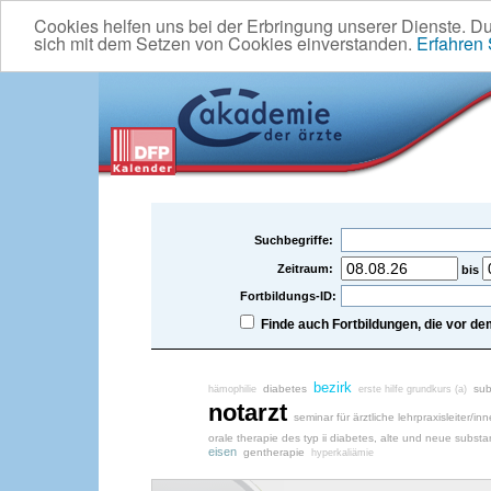
Cookies helfen uns bei der Erbringung unserer Dienste. D
sich mit dem Setzen von Cookies einverstanden.
Erfahren
Suchbegriffe:
Zeitraum:
bis
Fortbildungs-ID:
Finde auch Fortbildungen, die vor 
bezirk
diabetes
sub
hämophilie
erste hilfe grundkurs (a)
notarzt
seminar für ärztliche lehrpraxisleiter/in
orale therapie des typ ii diabetes, alte und neue subst
eisen
gentherapie
hyperkaliämie