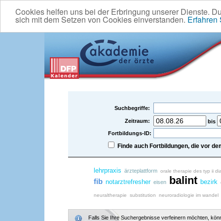
Cookies helfen uns bei der Erbringung unserer Dienste. D
sich mit dem Setzen von Cookies einverstanden.
Erfahren
Suchbegriffe:
Zeitraum:
bis
Fortbildungs-ID:
Finde auch Fortbildungen, die vor 
lehrpraxis
ärzteplattform
orale therapie des typ ii 
balint
fib
notarztrefresher
bezirk
eisen
neuraltherapie
substitution
neuroradiologie im wandel
Falls Sie Ihre Suchergebnisse verfeinern möchten, könne