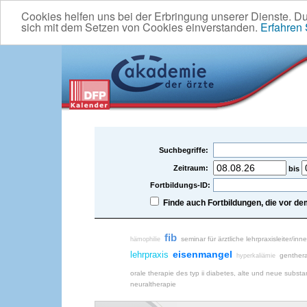
Cookies helfen uns bei der Erbringung unserer Dienste. D
sich mit dem Setzen von Cookies einverstanden.
Erfahren
Suchbegriffe:
Zeitraum:
bis
Fortbildungs-ID:
Finde auch Fortbildungen, die vor 
fib
seminar für ärztliche lehrpraxisleiter/inn
hämophilie
eisenmangel
lehrpraxis
genther
hyperkaliämie
orale therapie des typ ii diabetes, alte und neue subst
neuraltherapie