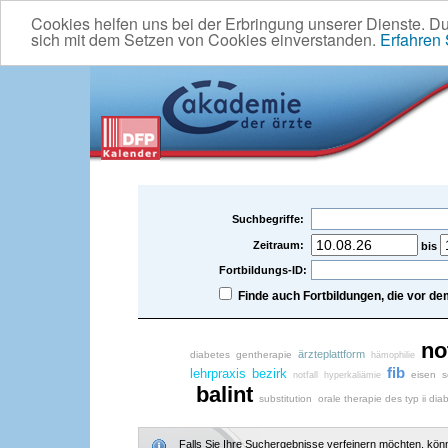
Cookies helfen uns bei der Erbringung unserer Dienste. D
sich mit dem Setzen von Cookies einverstanden.
Erfahren
Suchbegriffe:
Zeitraum:
bis
Fortbildungs-ID:
Finde auch Fortbildungen, die vor 
no
ärzteplattform
diabetes
gentherapie
hämophilie
fib
lehrpraxis
bezirk
eisen
s
notfall
hyperkaliämie
balint
substitution
orale therapie des typ ii d
Falls Sie Ihre Suchergebnisse verfeinern möchten, könne