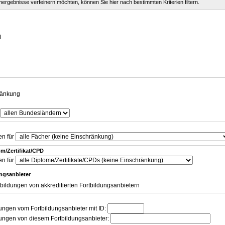
chergebnisse verfeinern möchten, können Sie hier nach bestimmten Kriterien filtern.
g
l
ränkung
en für
m/Zertifikat/CPD
en für
ungsanbieter
tbildungen von akkreditierten Fortbildungsanbietern
dungen vom Fortbildungsanbieter mit ID:
dungen von diesem Fortbildungsanbieter: