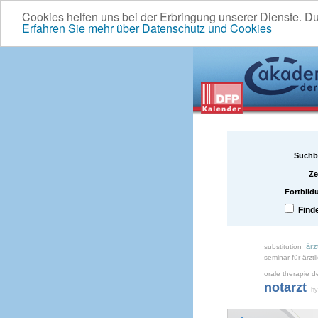
Cookies helfen uns bei der Erbringung unserer Dienste. D
Erfahren Sie mehr über Datenschutz und Cookies
Suchb
Ze
Fortbild
Find
ärz
substitution
seminar für ärztl
orale therapie d
notarzt
hy