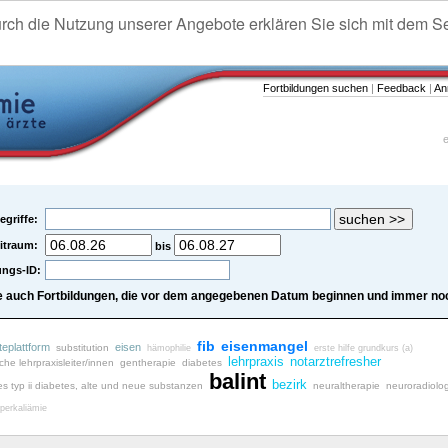
urch die Nutzung unserer Angebote erklären Sie sich mit dem S
Fortbildungen suchen
|
Feedback
|
An
e
egriffe:
itraum:
bis
ungs-ID:
e auch Fortbildungen, die vor dem angegebenen Datum beginnen und immer noc
fib
eisenmangel
teplattform
eisen
substitution
hämophilie
erste hilfe grundkurs (a)
lehrpraxis
notarztrefresher
iche lehrpraxisleiter/innen
gentherapie
diabetes
balint
bezirk
es typ ii diabetes, alte und neue substanzen
neuraltherapie
neuroradiolo
perkaliämie