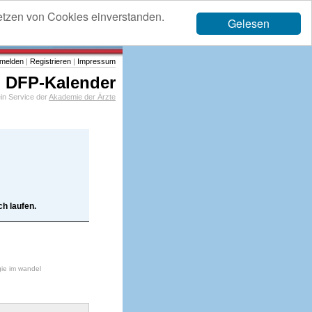
etzen von Cookies einverstanden.
Gelesen
melden
|
Registrieren
|
Impressum
DFP-Kalender
in Service der
Akademie der Ärzte
h laufen.
gie im wandel