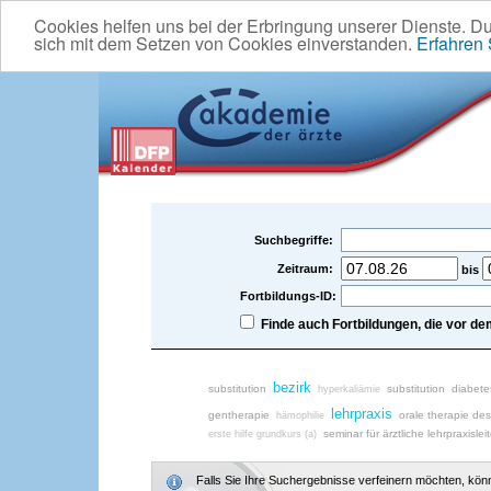
Cookies helfen uns bei der Erbringung unserer Dienste. D
sich mit dem Setzen von Cookies einverstanden.
Erfahren
Suchbegriffe:
Zeitraum:
bis
Fortbildungs-ID:
Finde auch Fortbildungen, die vor 
bezirk
substitution
substitution
diabete
hyperkaliämie
lehrpraxis
gentherapie
orale therapie des
hämophilie
seminar für ärztliche lehrpraxislei
erste hilfe grundkurs (a)
Falls Sie Ihre Suchergebnisse verfeinern möchten, könne