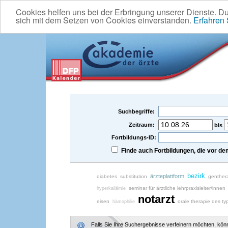
Cookies helfen uns bei der Erbringung unserer Dienste. D
sich mit dem Setzen von Cookies einverstanden.
Erfahren
Suchbegriffe:
Zeitraum:
bis
Fortbildungs-ID:
Finde auch Fortbildungen, die vor 
bezirk
ärzteplattform
diabetes
substitution
genther
seminar für ärztliche lehrpraxisleiter/innen
hyperkaliämie
notarzt
eisen
orale therapie des ty
hämophilie
Falls Sie Ihre Suchergebnisse verfeinern möchten, könne