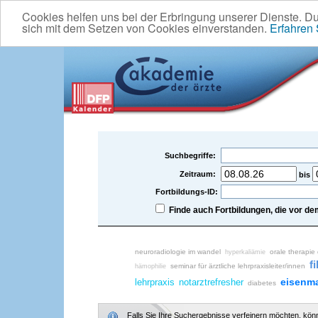
Cookies helfen uns bei der Erbringung unserer Dienste. D
sich mit dem Setzen von Cookies einverstanden.
Erfahren
Suchbegriffe:
Zeitraum:
bis
Fortbildungs-ID:
Finde auch Fortbildungen, die vor 
neuroradiologie im wandel
orale therapie
hyperkaliämie
fi
seminar für ärztliche lehrpraxisleiter/innen
hämophilie
eisenm
lehrpraxis
notarztrefresher
diabetes
Falls Sie Ihre Suchergebnisse verfeinern möchten, könne