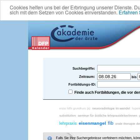
Cookies helfen uns bei der Erbringung unserer Dienste. D
sich mit dem Setzen von Cookies einverstanden.
Erfahren
Suchbegriffe:
Zeitraum:
bis
Fortbildungs-ID:
Finde auch Fortbildungen, die vor 
neuroradiologie im wandel
erste hilfe grundkurs (a)
hyper
substitution
seminar für ärztliche lehrpraxisleiter/innen
fib
eisenmangel
lehrpraxis
orale therapie d
Falls Sie Ihre Suchergebnisse verfeinern möchten, könne