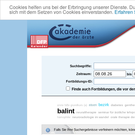
Cookies helfen uns bei der Erbringung unserer Dienste. D
sich mit dem Setzen von Cookies einverstanden.
Erfahren
Suchbegriffe:
Zeitraum:
bis
Fortbildungs-ID:
Finde auch Fortbildungen, die vor 
bezirk
eisen
diabetes
genthe
erste hilfe grundkurs (a)
balint
neuraltherapie
seminar für ärztliche lehrpr
neuroradiologie im wandel
orale therapie de
hämophilie
Falls Sie Ihre Suchergebnisse verfeinern möchten, könne