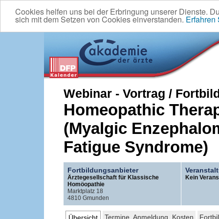
Cookies helfen uns bei der Erbringung unserer Dienste. D
sich mit dem Setzen von Cookies einverstanden.
Erfahren
Webinar - Vortrag / Fortbi
Homeopathic Thera
(Myalgic Enzephalom
Fatigue Syndrome)
Fortbildungsanbieter
Veranstal
Ärztegesellschaft für Klassische
Kein Verans
Homöopathie
Marktplatz 18
4810 Gmunden
Termine, Anmeldung, Kosten
Fortbi
Übersicht