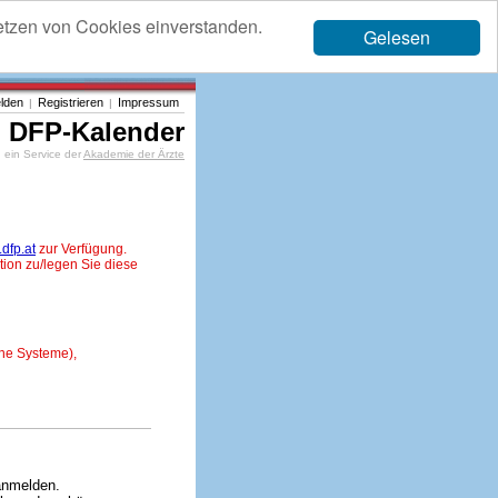
etzen von Cookies einverstanden.
Gelesen
lden
Registrieren
Impressum
|
|
DFP-Kalender
ein Service der
Akademie der Ärzte
dfp.at
zur Verfügung.
tion zu/legen Sie diese
ne Systeme),
anmelden.