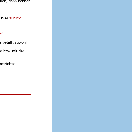
aben, dann können
e
hier
zurück.
t!
s betrifft sowohl
r bzw. mit der
etriebs: