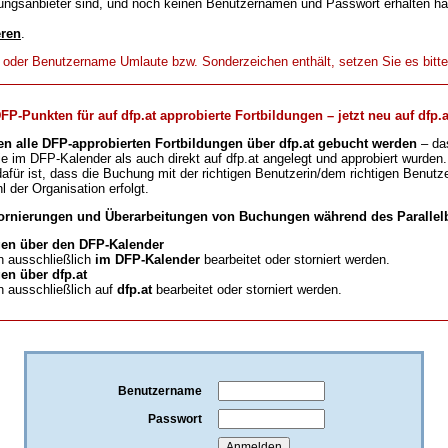
ungsanbieter sind, und noch keinen Benutzernamen und Passwort erhalten h
eren
.
t oder Benutzername Umlaute bzw. Sonderzeichen enthält, setzen Sie es bitt
-Punkten für auf dfp.at approbierte Fortbildungen – jetzt neu auf dfp.a
en alle DFP-approbierten Fortbildungen über dfp.at gebucht werden
– da
ie im DFP-Kalender als auch direkt auf dfp.at angelegt und approbiert wurden.
für ist, dass die Buchung mit der richtigen Benutzerin/dem richtigen Benutze
l der Organisation erfolgt.
ornierungen und Überarbeitungen von Buchungen während des Parallelb
en über den DFP-Kalender
 ausschließlich
im DFP-Kalender
bearbeitet oder storniert werden.
n über dfp.at
 ausschließlich auf
dfp.at
bearbeitet oder storniert werden.
Benutzername
Passwort