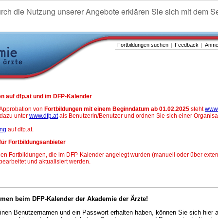
urch die Nutzung unserer Angebote erklären Sie sich mit dem S
Fortbildungen suchen
Feedback
Anme
|
|
n auf dfp.at und im DFP-Kalender
-Approbation von
Fortbildungen mit einem Beginndatum ab 01.02.2025
steht
www.
h dazu unter
www.dfp.at
als Benutzerin/Benutzer und ordnen Sie sich einer Organisa
ung
auf dfp.at.
für Fortbildungsanbieter
en Fortbildungen, die im DFP-Kalender angelegt wurden (manuell oder über exter
 bearbeitet und aktualisiert werden.
mmen beim DFP-Kalender der Akademie der Ärzte!
nen Benutzernamen und ein Passwort erhalten haben, können Sie sich hier 