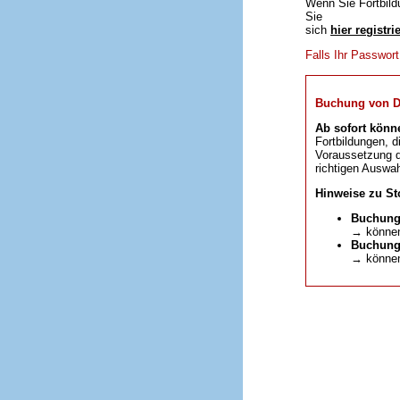
Wenn Sie Fortbild
Sie
sich
hier registri
Falls Ihr Passwor
Buchung von DFP
Ab sofort könn
Fortbildungen, d
Voraussetzung da
richtigen Auswah
Hinweise zu St
Buchung
→ können
Buchunge
→ können