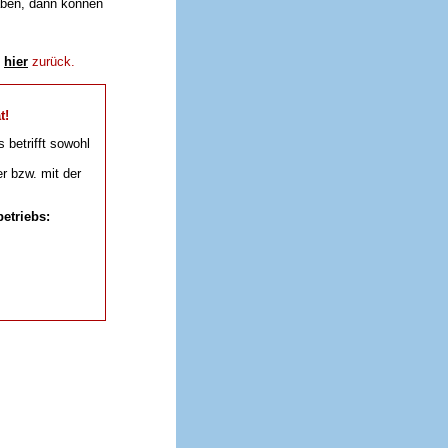
aben, dann können
e
hier
zurück.
t!
s betrifft sowohl
r bzw. mit der
etriebs: