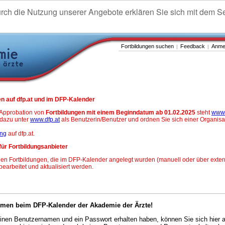
urch die Nutzung unserer Angebote erklären Sie sich mit dem S
Fortbildungen suchen
Feedback
Anme
|
|
n auf dfp.at und im DFP-Kalender
-Approbation von
Fortbildungen mit einem Beginndatum ab 01.02.2025
steht
www.
h dazu unter
www.dfp.at
als Benutzerin/Benutzer und ordnen Sie sich einer Organisa
ung
auf dfp.at.
für Fortbildungsanbieter
en Fortbildungen, die im DFP-Kalender angelegt wurden (manuell oder über exter
 bearbeitet und aktualisiert werden.
mmen beim DFP-Kalender der Akademie der Ärzte!
nen Benutzernamen und ein Passwort erhalten haben, können Sie sich hier 