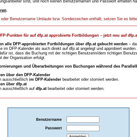
ungsanbieter sind, und noch keinen Benutzernamen und Passwort erhalten h
eren
.
t oder Benutzername Umlaute bzw. Sonderzeichen enthält, setzen Sie es bitt
-Punkten für auf dfp.at approbierte Fortbildungen – jetzt neu auf dfp.a
en alle DFP-approbierten Fortbildungen über dfp.at gebucht werden
– da
ie im DFP-Kalender als auch direkt auf dfp.at angelegt und approbiert wurden.
für ist, dass die Buchung mit der richtigen Benutzerin/dem richtigen Benutze
l der Organisation erfolgt.
ornierungen und Überarbeitungen von Buchungen während des Parallelb
en über den DFP-Kalender
 ausschließlich
im DFP-Kalender
bearbeitet oder storniert werden.
n über dfp.at
 ausschließlich auf
dfp.at
bearbeitet oder storniert werden.
Benutzername
Passwort