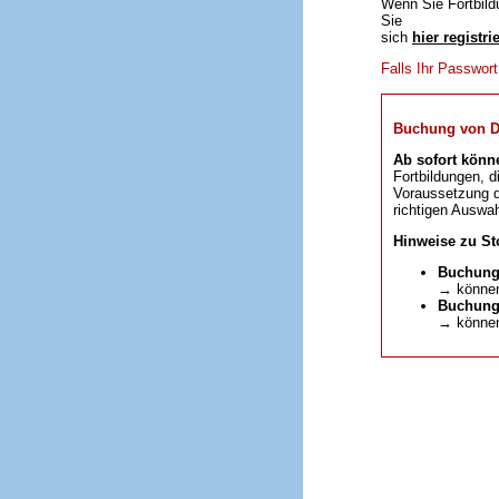
Wenn Sie Fortbild
Sie
sich
hier registri
Falls Ihr Passwor
Buchung von DFP
Ab sofort könn
Fortbildungen, d
Voraussetzung da
richtigen Auswah
Hinweise zu St
Buchung
→ können
Buchunge
→ können