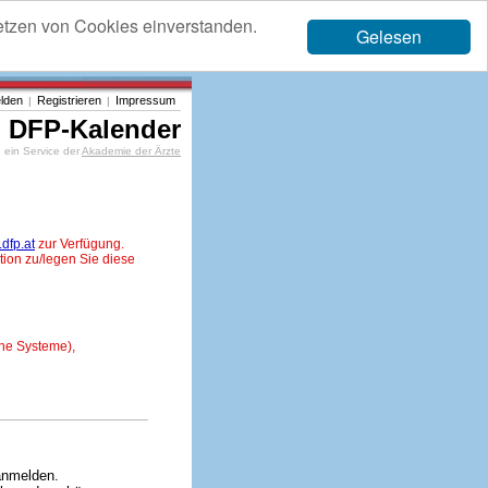
etzen von Cookies einverstanden.
Gelesen
lden
Registrieren
Impressum
|
|
DFP-Kalender
ein Service der
Akademie der Ärzte
dfp.at
zur Verfügung.
tion zu/legen Sie diese
ne Systeme),
anmelden.