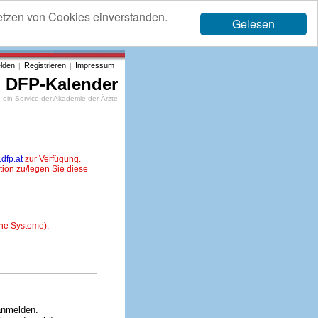
etzen von Cookies einverstanden.
Gelesen
lden
Registrieren
Impressum
|
|
DFP-Kalender
ein Service der
Akademie der Ärzte
dfp.at
zur Verfügung.
tion zu/legen Sie diese
ne Systeme),
anmelden.