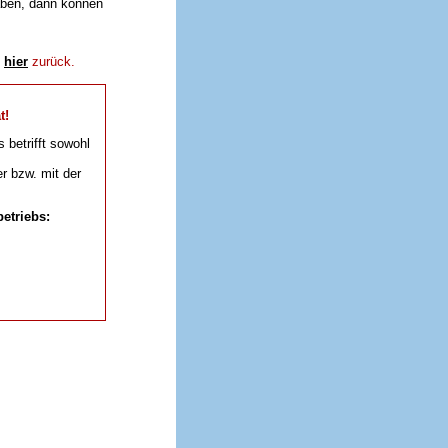
aben, dann können
e
hier
zurück.
t!
s betrifft sowohl
r bzw. mit der
etriebs: