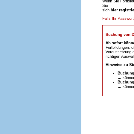
Wenn Sie Fortbild
Sie
sich
hier registri
Falls Ihr Passwor
Buchung von DFP
Ab sofort könn
Fortbildungen, d
Voraussetzung da
richtigen Auswah
Hinweise zu St
Buchung
→ können
Buchunge
→ können