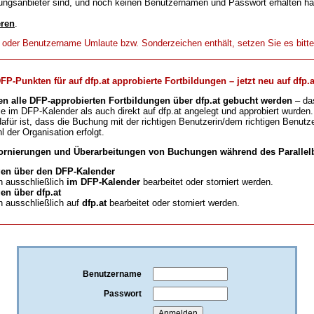
ungsanbieter sind, und noch keinen Benutzernamen und Passwort erhalten h
eren
.
t oder Benutzername Umlaute bzw. Sonderzeichen enthält, setzen Sie es bitt
-Punkten für auf dfp.at approbierte Fortbildungen – jetzt neu auf dfp.a
en alle DFP-approbierten Fortbildungen über dfp.at gebucht werden
– da
ie im DFP-Kalender als auch direkt auf dfp.at angelegt und approbiert wurden.
für ist, dass die Buchung mit der richtigen Benutzerin/dem richtigen Benutze
l der Organisation erfolgt.
ornierungen und Überarbeitungen von Buchungen während des Parallelb
en über den DFP-Kalender
 ausschließlich
im DFP-Kalender
bearbeitet oder storniert werden.
n über dfp.at
 ausschließlich auf
dfp.at
bearbeitet oder storniert werden.
Benutzername
Passwort