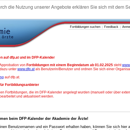
urch die Nutzung unserer Angebote erklären Sie sich mit dem S
Fortbildungen suchen
Feedback
Anme
|
|
n auf dfp.at und im DFP-Kalender
-Approbation von
Fortbildungen mit einem Beginndatum ab 01.02.2025
steht
www.
h dazu unter
www.dfp.at
als Benutzerin/Benutzer und ordnen Sie sich einer Organisa
ung
auf dfp.at.
für Fortbildungsanbieter
en Fortbildungen, die im DFP-Kalender angelegt wurden (manuell oder über exter
 bearbeitet und aktualisiert werden.
mmen beim DFP-Kalender der Akademie der Ärzte!
nen Benutzernamen und ein Passwort erhalten haben, können Sie sich hier 