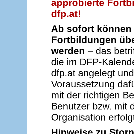
approbierte Fortb
dfp.at!
Ab sofort können 
Fortbildungen übe
werden
– das betri
die im DFP-Kalende
dfp.at angelegt un
Voraussetzung dafü
mit der richtigen B
Benutzer bzw. mit d
Organisation erfolg
Hinweise zu Stor