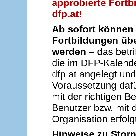
approbierte Fortb
dfp.at!
Ab sofort können 
Fortbildungen übe
werden
– das betri
die im DFP-Kalende
dfp.at angelegt un
Voraussetzung dafü
mit der richtigen B
Benutzer bzw. mit d
Organisation erfolg
Hinweise zu Stor