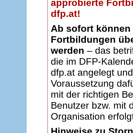
approbierte Fortb
dfp.at!
Ab sofort können 
Fortbildungen übe
werden
– das betri
die im DFP-Kalende
dfp.at angelegt un
Voraussetzung dafü
mit der richtigen B
Benutzer bzw. mit d
Organisation erfolg
Hinweise zu Stor