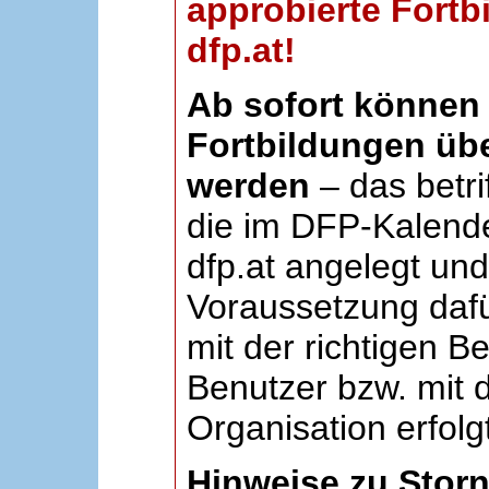
approbierte Fortb
dfp.at!
Ab sofort können 
Fortbildungen übe
werden
– das betri
die im DFP-Kalende
dfp.at angelegt un
Voraussetzung dafü
mit der richtigen B
Benutzer bzw. mit d
Organisation erfolg
Hinweise zu Stor