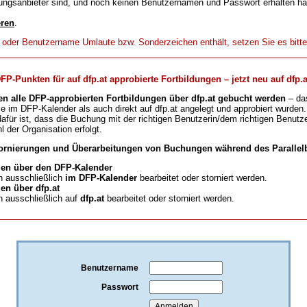
ungsanbieter sind, und noch keinen Benutzernamen und Passwort erhalten h
eren
.
t oder Benutzername Umlaute bzw. Sonderzeichen enthält, setzen Sie es bitt
-Punkten für auf dfp.at approbierte Fortbildungen – jetzt neu auf dfp.a
en alle DFP-approbierten Fortbildungen über dfp.at gebucht werden
– da
ie im DFP-Kalender als auch direkt auf dfp.at angelegt und approbiert wurden.
für ist, dass die Buchung mit der richtigen Benutzerin/dem richtigen Benutze
l der Organisation erfolgt.
ornierungen und Überarbeitungen von Buchungen während des Parallelb
en über den DFP-Kalender
 ausschließlich
im DFP-Kalender
bearbeitet oder storniert werden.
n über dfp.at
 ausschließlich auf
dfp.at
bearbeitet oder storniert werden.
Benutzername
Passwort