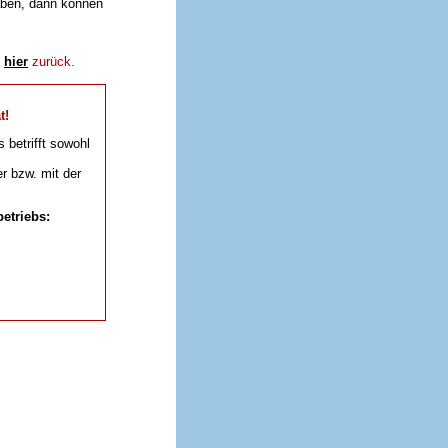
aben, dann können
e
hier
zurück.
t!
s betrifft sowohl
r bzw. mit der
etriebs: