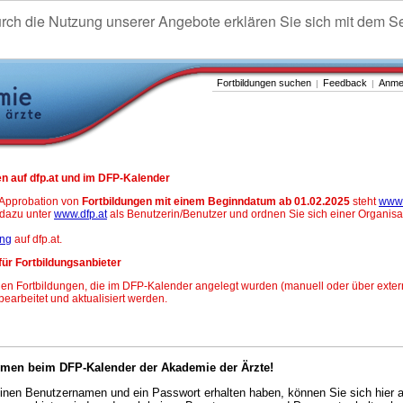
urch die Nutzung unserer Angebote erklären Sie sich mit dem S
Fortbildungen suchen
Feedback
Anme
|
|
n auf dfp.at und im DFP-Kalender
-Approbation von
Fortbildungen mit einem Beginndatum ab 01.02.2025
steht
www.
h dazu unter
www.dfp.at
als Benutzerin/Benutzer und ordnen Sie sich einer Organisa
ung
auf dfp.at.
für Fortbildungsanbieter
en Fortbildungen, die im DFP-Kalender angelegt wurden (manuell oder über exter
 bearbeitet und aktualisiert werden.
mmen beim DFP-Kalender der Akademie der Ärzte!
nen Benutzernamen und ein Passwort erhalten haben, können Sie sich hier 