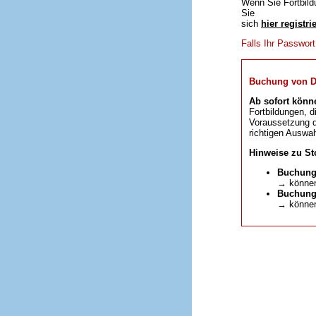
Wenn Sie Fortbild
Sie
sich
hier registri
Falls Ihr Passwor
Buchung von DFP
Ab sofort könn
Fortbildungen, d
Voraussetzung da
richtigen Auswah
Hinweise zu St
Buchung
→ können
Buchunge
→ können