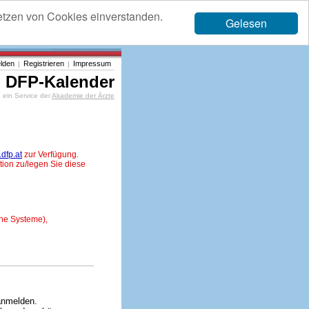
etzen von Cookies einverstanden.
Gelesen
lden
Registrieren
Impressum
|
|
DFP-Kalender
ein Service der
Akademie der Ärzte
dfp.at
zur Verfügung.
tion zu/legen Sie diese
ne Systeme),
anmelden.