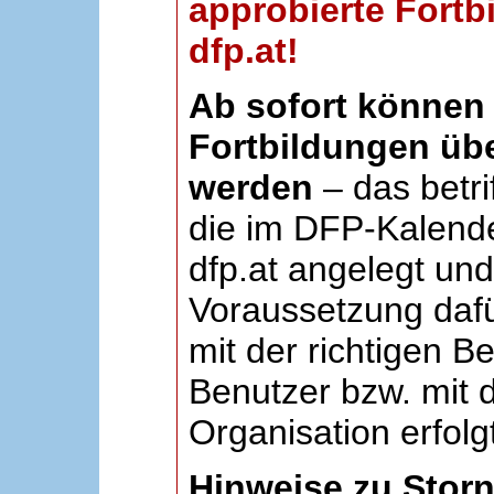
approbierte Fortb
dfp.at!
Ab sofort können 
Fortbildungen übe
werden
– das betri
die im DFP-Kalende
dfp.at angelegt un
Voraussetzung dafü
mit der richtigen B
Benutzer bzw. mit d
Organisation erfolg
Hinweise zu Stor