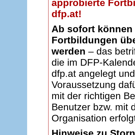
approbierte Fortb
dfp.at!
Ab sofort können 
Fortbildungen übe
werden
– das betri
die im DFP-Kalende
dfp.at angelegt un
Voraussetzung dafü
mit der richtigen B
Benutzer bzw. mit d
Organisation erfolg
Hinweise zu Stor