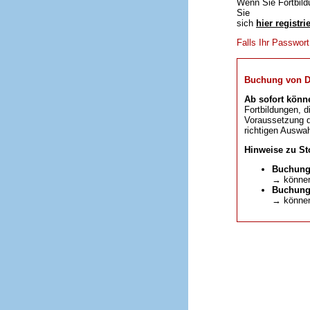
Wenn Sie Fortbild
Sie
sich
hier registri
Falls Ihr Passwor
Buchung von DFP
Ab sofort könn
Fortbildungen, d
Voraussetzung da
richtigen Auswah
Hinweise zu St
Buchung
→ können
Buchunge
→ können