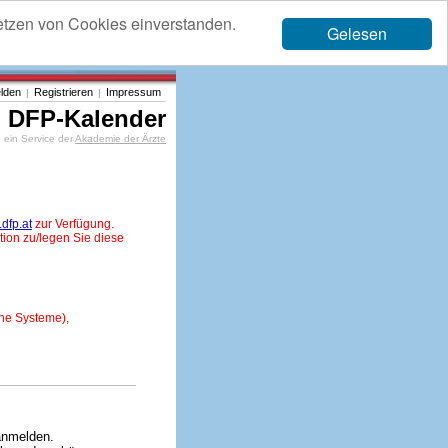
etzen von Cookies einverstanden.
Gelesen
lden
Registrieren
Impressum
|
|
DFP-Kalender
ein Service der
Akademie der Ärzte
dfp.at
zur Verfügung.
tion zu/legen Sie diese
ne Systeme),
anmelden.