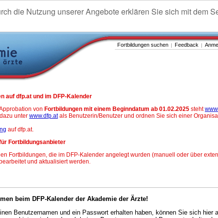
urch die Nutzung unserer Angebote erklären Sie sich mit dem S
Fortbildungen suchen
Feedback
Anme
|
|
n auf dfp.at und im DFP-Kalender
-Approbation von
Fortbildungen mit einem Beginndatum ab 01.02.2025
steht
www.
h dazu unter
www.dfp.at
als Benutzerin/Benutzer und ordnen Sie sich einer Organisa
ung
auf dfp.at.
für Fortbildungsanbieter
en Fortbildungen, die im DFP-Kalender angelegt wurden (manuell oder über exter
 bearbeitet und aktualisiert werden.
mmen beim DFP-Kalender der Akademie der Ärzte!
nen Benutzernamen und ein Passwort erhalten haben, können Sie sich hier 