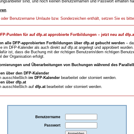
ungsanbieter sind, und noch keinen Benutzernamen und Passwort erhalten h
eren
.
t oder Benutzername Umlaute bzw. Sonderzeichen enthält, setzen Sie es bitt
-Punkten für auf dfp.at approbierte Fortbildungen – jetzt neu auf dfp.a
en alle DFP-approbierten Fortbildungen über dfp.at gebucht werden
– da
ie im DFP-Kalender als auch direkt auf dfp.at angelegt und approbiert wurden.
für ist, dass die Buchung mit der richtigen Benutzerin/dem richtigen Benutze
l der Organisation erfolgt.
ornierungen und Überarbeitungen von Buchungen während des Parallelb
en über den DFP-Kalender
 ausschließlich
im DFP-Kalender
bearbeitet oder storniert werden.
n über dfp.at
 ausschließlich auf
dfp.at
bearbeitet oder storniert werden.
Benutzername
Passwort