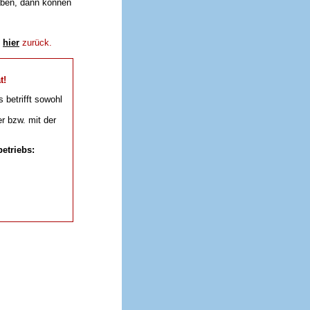
aben, dann können
e
hier
zurück.
t!
s betrifft sowohl
r bzw. mit der
etriebs: