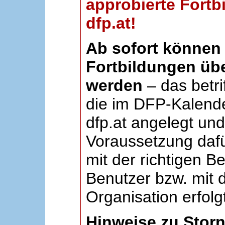
approbierte Fortb
dfp.at!
Ab sofort können 
Fortbildungen übe
werden
– das betri
die im DFP-Kalende
dfp.at angelegt un
Voraussetzung dafü
mit der richtigen B
Benutzer bzw. mit d
Organisation erfolg
Hinweise zu Stor