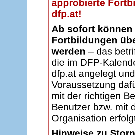
approbierte Fortb
dfp.at!
Ab sofort können 
Fortbildungen übe
werden
– das betri
die im DFP-Kalende
dfp.at angelegt un
Voraussetzung dafü
mit der richtigen B
Benutzer bzw. mit d
Organisation erfolg
Hinweise zu Stor