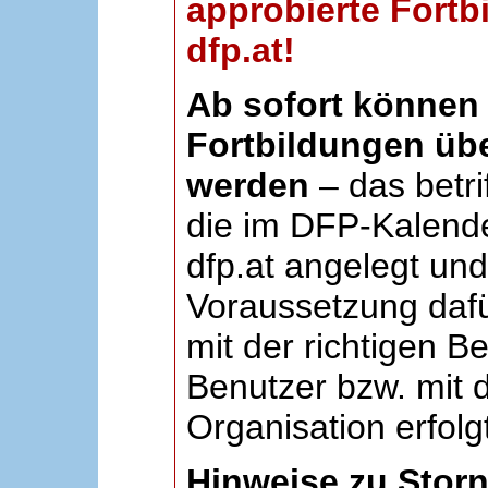
approbierte Fortb
dfp.at!
Ab sofort können 
Fortbildungen übe
werden
– das betri
die im DFP-Kalende
dfp.at angelegt un
Voraussetzung dafü
mit der richtigen B
Benutzer bzw. mit d
Organisation erfolg
Hinweise zu Stor