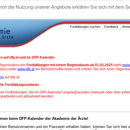
urch die Nutzung unserer Angebote erklären Sie sich mit dem S
Fortbildungen suchen
Feedback
Anme
|
|
n auf dfp.at und im DFP-Kalender
-Approbation von
Fortbildungen mit einem Beginndatum ab 01.02.2025
steht
www.
h dazu unter
www.dfp.at
als Benutzerin/Benutzer und ordnen Sie sich einer Organisa
ung
auf dfp.at.
für Fortbildungsanbieter
en Fortbildungen, die im DFP-Kalender angelegt wurden (manuell oder über exter
 bearbeitet und aktualisiert werden.
mmen beim DFP-Kalender der Akademie der Ärzte!
nen Benutzernamen und ein Passwort erhalten haben, können Sie sich hier 