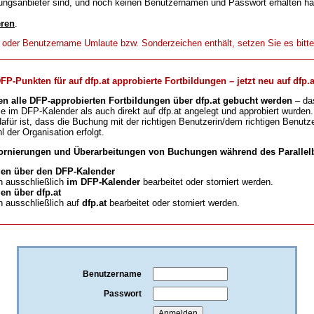
ungsanbieter sind, und noch keinen Benutzernamen und Passwort erhalten h
eren
.
t oder Benutzername Umlaute bzw. Sonderzeichen enthält, setzen Sie es bitt
-Punkten für auf dfp.at approbierte Fortbildungen – jetzt neu auf dfp.a
en alle DFP-approbierten Fortbildungen über dfp.at gebucht werden
– da
ie im DFP-Kalender als auch direkt auf dfp.at angelegt und approbiert wurden.
für ist, dass die Buchung mit der richtigen Benutzerin/dem richtigen Benutze
l der Organisation erfolgt.
ornierungen und Überarbeitungen von Buchungen während des Parallelb
en über den DFP-Kalender
 ausschließlich
im DFP-Kalender
bearbeitet oder storniert werden.
n über dfp.at
 ausschließlich auf
dfp.at
bearbeitet oder storniert werden.
Benutzername
Passwort