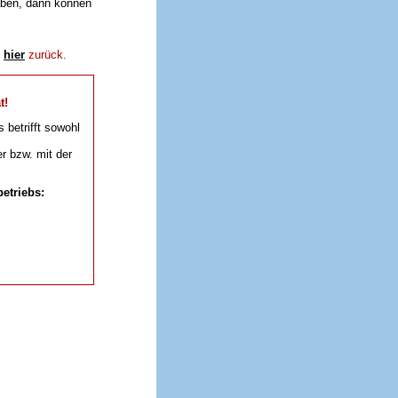
aben, dann können
e
hier
zurück.
t!
s betrifft sowohl
r bzw. mit der
etriebs: