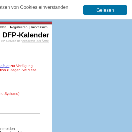
etzen von Cookies einverstanden.
Gelesen
lden
Registrieren
Impressum
|
|
DFP-Kalender
ein Service der
Akademie der Ärzte
dfp.at
zur Verfügung.
tion zu/legen Sie diese
ne Systeme),
anmelden.