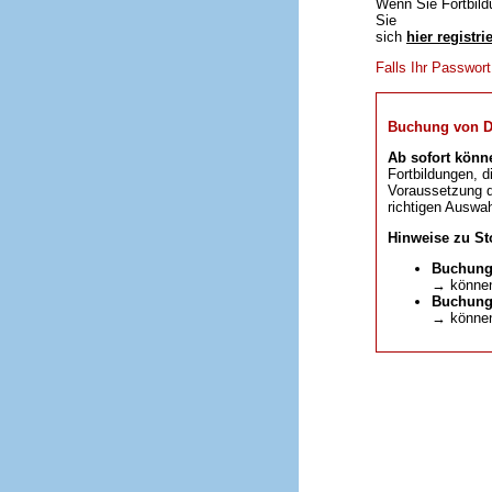
Wenn Sie Fortbild
Sie
sich
hier registri
Falls Ihr Passwor
Buchung von DFP
Ab sofort könn
Fortbildungen, d
Voraussetzung da
richtigen Auswah
Hinweise zu St
Buchung
→ können
Buchunge
→ können