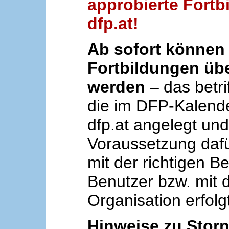
approbierte Fortb
dfp.at!
Ab sofort können 
Fortbildungen übe
werden
– das betri
die im DFP-Kalende
dfp.at angelegt un
Voraussetzung dafü
mit der richtigen B
Benutzer bzw. mit d
Organisation erfolg
Hinweise zu Stor